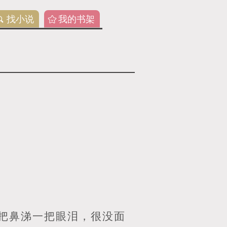
找小说
我的书架
把鼻涕一把眼泪，很没面