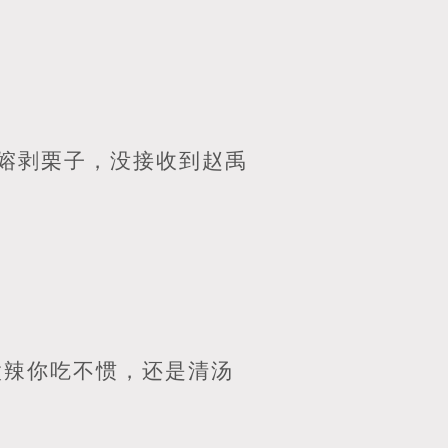
嫆剥栗子，没接收到赵禹
太辣你吃不惯，还是清汤