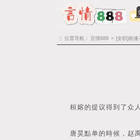
位置导航：
言情888
>
[全职]相
桓嫆的提议得到了众
唐昊點单的時候，赵