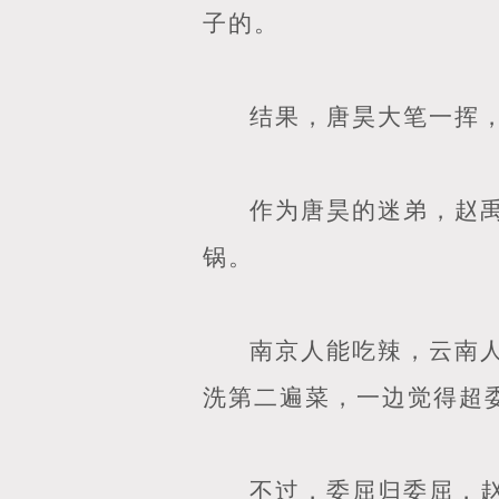
子的。
结果，唐昊大笔一挥
作为唐昊的迷弟，赵
锅。
南京人能吃辣，云南
洗第二遍菜，一边觉得超
不过，委屈归委屈，