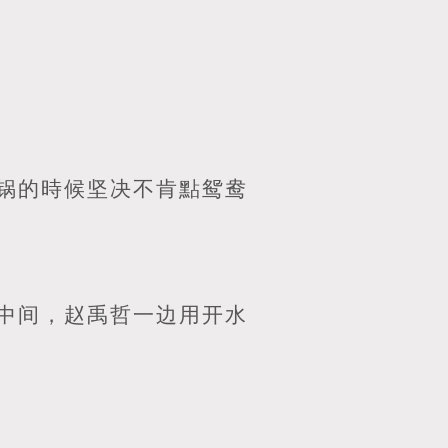
锅的時候坚决不肯點鸳鸯
中间，赵禹哲一边用开水