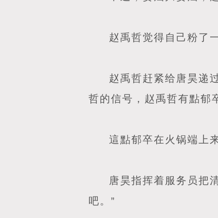
赵禹哲觉得自己粉了
赵禹哲赶紧给唐昊递
哲的信号，赵禹哲有點郁
這點郁卒在火锅端上
唐昊指挥着服务员把
吧。”