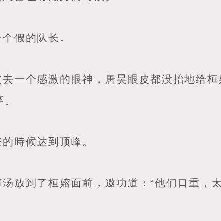
一个假的队长。
过去一个感激的眼神，唐昊眼皮都没抬地给桓
卒。
来的時候达到顶峰。
清汤放到了桓嫆面前，邀功道：“他们口重，