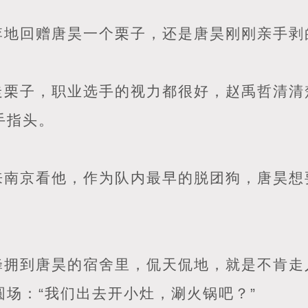
李地回赠唐昊一个栗子，还是唐昊刚刚亲手剥
走栗子，职业选手的视力都很好，赵禹哲清清
手指头。
来南京看他，作为队内最早的脱团狗，唐昊想
蜂拥到唐昊的宿舍里，侃天侃地，就是不肯走
场：“我们出去开小灶，涮火锅吧？”