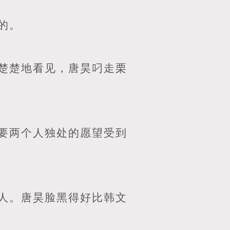
的。
楚楚地看见，唐昊叼走栗
要两个人独处的愿望受到
人。唐昊脸黑得好比韩文