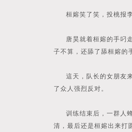
桓嫆笑了笑，投桃报
唐昊就着桓嫆的手叼
子不算，还舔了舔桓嫆的
這天，队长的女朋友
了众人强烈反对。
训练结束后，一群人
清，最后还是桓嫆出来打圆