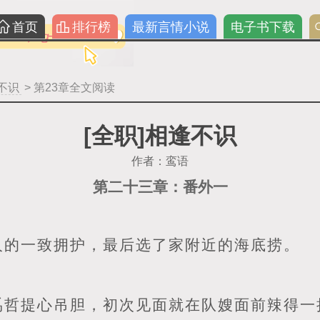
首页
排行榜
最新言情小说
电子书下载
逢不识
> 第23章全文阅读
[全职]相逢不识
作者：鸾语
第二十三章：番外一
人的一致拥护，最后选了家附近的海底捞。
禹哲提心吊胆，初次见面就在队嫂面前辣得一