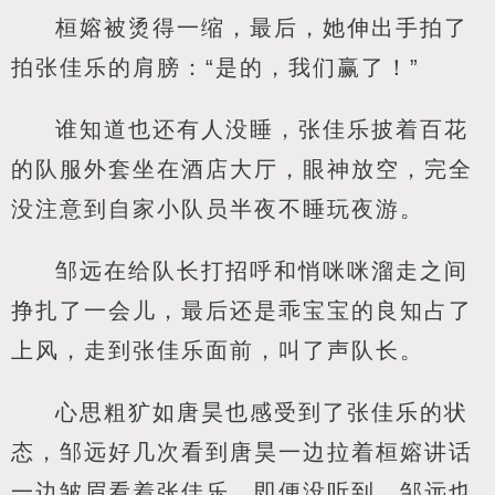
桓嫆被烫得一缩，最后，她伸出手拍了
拍张佳乐的肩膀：“是的，我们赢了！”
谁知道也还有人没睡，张佳乐披着百花
的队服外套坐在酒店大厅，眼神放空，完全
没注意到自家小队员半夜不睡玩夜游。
邹远在给队长打招呼和悄咪咪溜走之间
挣扎了一会儿，最后还是乖宝宝的良知占了
上风，走到张佳乐面前，叫了声队长。
心思粗犷如唐昊也感受到了张佳乐的状
态，邹远好几次看到唐昊一边拉着桓嫆讲话
一边皱眉看着张佳乐。即便没听到，邹远也