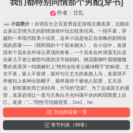
我们都特别同情那个男配[穿书]
作者：
廿乱
小说简介：
自诩百分之百直男设定游戏主播袁湛，总能在
众多以言情为主的剧情游戏中玩出耽美结局。一招不甚，穿
越到一本现代耽美小说里，这本小说是他正在攻略的剧情游
戏的原著——《我和我的十个前未婚夫》。在小说中，袁湛
淇有个花名在外绿云罩顶的爸爸；一个花名在外浪荡无比连
自家儿子老公都想勾搭的没节操妈妈。桃花眼柳叶眉细腰翘
臀的袁湛淇一结婚被钉上“绝对会给老公戴绿帽子”的标签。丈
夫不喜，家人不靠谱，面对勾引丈夫的各路人马，袁湛淇不
停被扣上各种出轨帽子，最终落得个被他人陷害，丈夫误
会，郁郁寡欢而亡的结局，大写的“悲剧”。为了达成原主的愿
望，袁湛必须让一直与主角白月光纠缠不休的阎璟西爱上自
己。袁湛：“…”同性可结婚背景，1vs1，he。
开始阅读第一章
章节列表（99章）