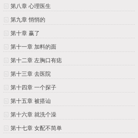
第八章 心理医生
第九章 悄悄的
第十章 赢了
第十一章 加料的面
第十二章 左胸口有痣
第十三章 去医院
第十四章 一个探子
第十五章 被搭讪
第十六章 就洗个澡
第十七章 女配不简单