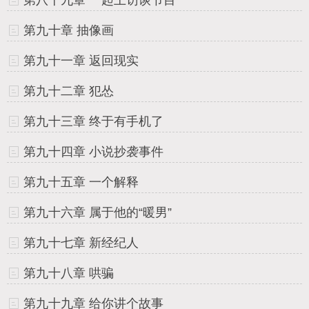
第九十章 抽像画
第九十一章 返回现实
第九十二章 犯怂
第九十三章 终于有手机了
第九十四章 小说抄袭事件
第九十五章 一个解释
第九十六章 属于他的“暖男”
第九十七章 新经纪人
第九十八章 哄骗
第九十九章 给你讲个故事