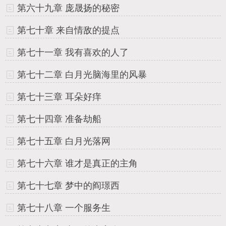
第六十九章 庞晟扬的秘密
第七十章 来自情敌的提点
第七十一章 我有喜欢的人了
第七十二章 白月光脑海里的风暴
第七十三章 耳朵好痒
第七十四章 准备劫船
第七十五章 白月光落网
第七十六章 谁才是真正的主角
第七十七章 梦中的阎璟西
第七十八章 一个服务生