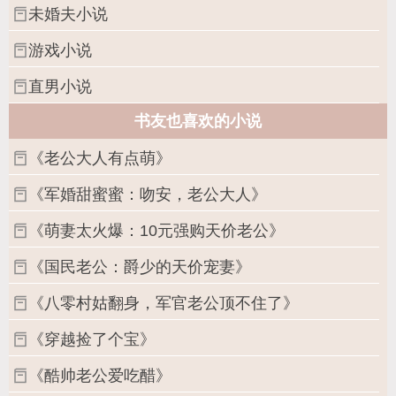
未婚夫小说
游戏小说
直男小说
书友也喜欢的小说
《老公大人有点萌》
《军婚甜蜜蜜：吻安，老公大人》
《萌妻太火爆：10元强购天价老公》
《国民老公：爵少的天价宠妻》
《八零村姑翻身，军官老公顶不住了》
《穿越捡了个宝》
《酷帅老公爱吃醋》