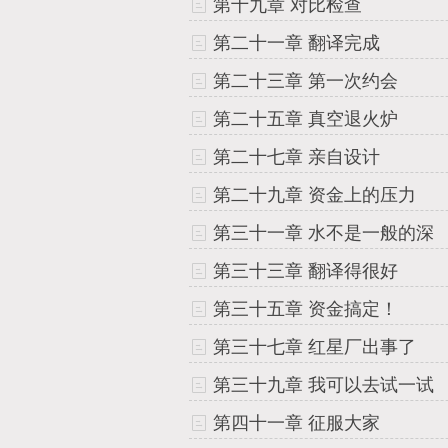
第十九章 对比检查
第二十一章 翻译完成
第二十三章 第一次约会
第二十五章 真空退火炉
第二十七章 亲自设计
第二十九章 资金上的压力
第三十一章 水不是一般的深
第三十三章 翻译得很好
第三十五章 资金搞定！
第三十七章 红星厂出事了
第三十九章 我可以去试一试
第四十一章 征服大家