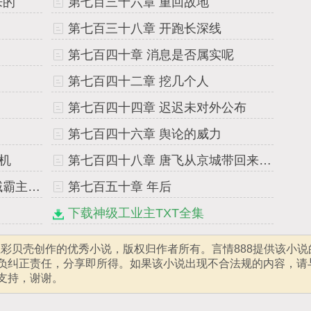
来的
第七百三十六章 重回故地
第七百三十八章 开跑长深线
第七百四十章 消息是否属实呢
第七百四十二章 挖几个人
第七百四十四章 迟迟未对外公布
？
第七百四十六章 舆论的威力
机
第七百四十八章 唐飞从京城带回来的好消息
第七百四十九章 奠定芯片领域霸主地位
第七百五十章 年后
下载神级工业主TXT全集
五彩贝壳创作的优秀小说，版权归作者所有。言情888提供该小
负纠正责任，分享即所得。如果该小说出现不合法规的内容，请
支持，谢谢。