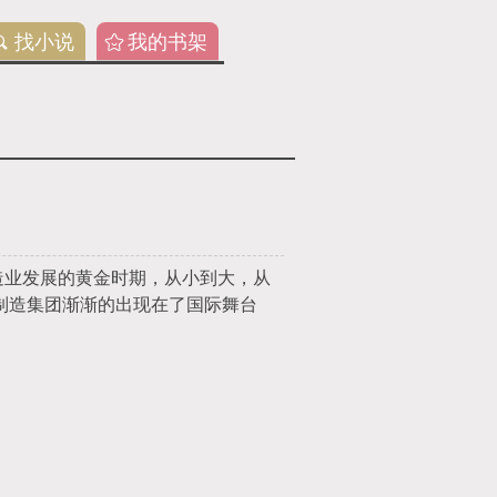
找小说
我的书架
造业发展的黄金时期，从小到大，从
制造集团渐渐的出现在了国际舞台