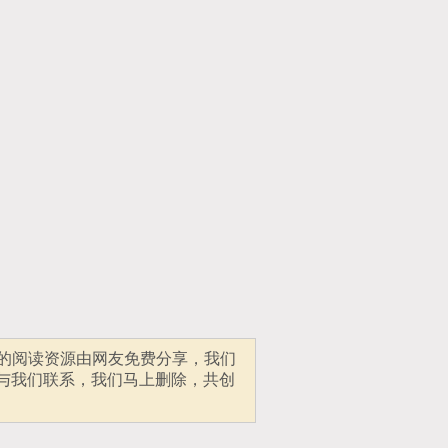
说的阅读资源由网友免费分享，我们
与我们联系，我们马上删除，共创