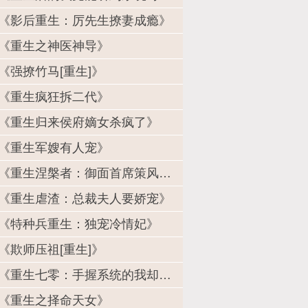
《影后重生：厉先生撩妻成瘾》
《重生之神医神导》
《强撩竹马[重生]》
《重生疯狂拆二代》
《重生归来侯府嫡女杀疯了》
《重生军嫂有人宠》
《重生涅槃者：御面首席策风华》
《重生虐渣：总裁夫人要娇宠》
《特种兵重生：独宠冷情妃》
《欺师压祖[重生]》
《重生七零：手握系统的我却在种田》
《重生之择命天女》