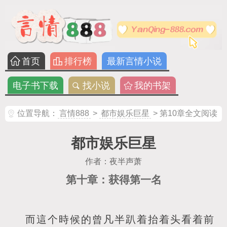
首页
排行榜
最新言情小说
电子书下载
找小说
我的书架
位置导航：
言情888
>
都市娱乐巨星
> 第10章全文阅读
都市娱乐巨星
作者：夜半声萧
第十章：获得第一名
而這个時候的曾凡半趴着抬着头看着前