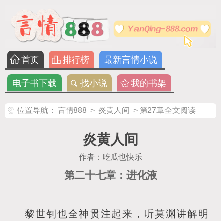
首页
排行榜
最新言情小说
电子书下载
找小说
我的书架
位置导航：
言情888
>
炎黄人间
> 第27章全文阅读
炎黄人间
作者：吃瓜也快乐
第二十七章：进化液
黎世钊也全神贯注起来，听莫渊讲解明