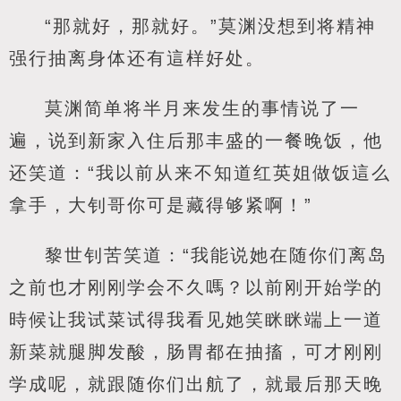
“那就好，那就好。”莫渊没想到将精神
强行抽离身体还有這样好处。
莫渊简单将半月来发生的事情说了一
遍，说到新家入住后那丰盛的一餐晚饭，他
还笑道：“我以前从来不知道红英姐做饭這么
拿手，大钊哥你可是藏得够紧啊！”
黎世钊苦笑道：“我能说她在随你们离岛
之前也才刚刚学会不久嗎？以前刚开始学的
時候让我试菜试得我看见她笑眯眯端上一道
新菜就腿脚发酸，肠胃都在抽搐，可才刚刚
学成呢，就跟随你们出航了，就最后那天晚