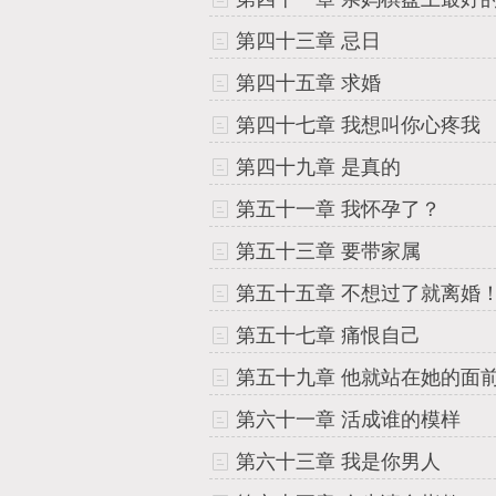
第四十三章 忌日
第四十五章 求婚
第四十七章 我想叫你心疼我
第四十九章 是真的
第五十一章 我怀孕了？
第五十三章 要带家属
第五十五章 不想过了就离婚
第五十七章 痛恨自己
第五十九章 他就站在她的面
第六十一章 活成谁的模样
第六十三章 我是你男人