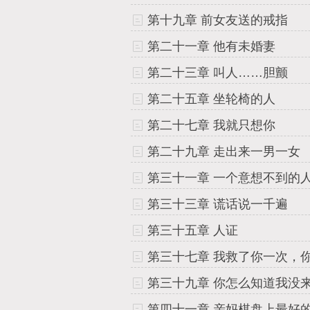
第十九章 前女友送的戒指
第二十一章 他有未婚妻
第二十三章 叫人……胆颤
第二十五章 坐轮椅的人
第二十七章 我就只想你
第二十九章 走出来一男一女
第三十一章 一个意想不到的
第三十三章 谎话说一千遍
第三十五章 人证
第三十九章 你怎么知道我没