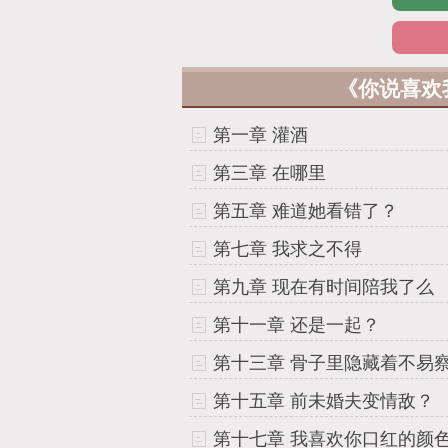
《你说喜欢
第一章 灌酒
第三章 在哪里
第五章 难道她看错了？
第七章 我求之不得
第九章 现在有时间陪我了么
第十一章 还是一起？
第十五章 前未婚夫变情敌？
第十七章 我喜欢你口红的颜