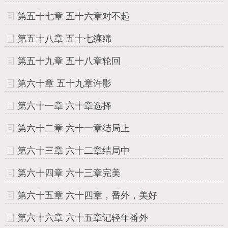
第五十七章 五十六章对不起
第五十八章 五十七缠绵
第五十九章 五十八章轮回
第六十章 五十九章许影
第六十一章 六十章选择
第六十二章 六十一章结局上
第六十三章 六十二章结局中
第六十四章 六十三章完美
第六十五章 六十四章，番外，美好
第六十六章 六十五章记轻年番外