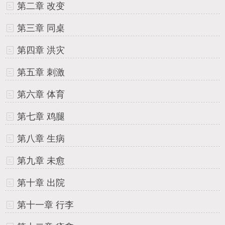
第二章 改变
第三章 同桌
第四章 洪灾
第五章 刺激
第六章 体育
第七章 鸡腿
第八章 生病
第九章 未愈
第十章 出院
第十一章 行李