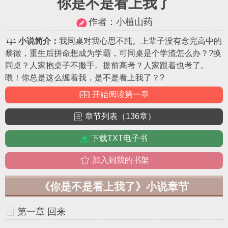
你是不是看上我了
作者：
小植山药
小说简介：
我同桌对我心思不纯。上辈子没有念完高中的
黎徵，重生后拼命想成为学霸，可同桌是个学渣怎么办？?换
同桌？人家抱桌子不撒手。提前高考？人家跟着也考了。
喂！你总是这么缠着我，是不是看上我了？?
开始阅读第一章
章节列表（136章）
下载TXT电子书
加入到我的书架
《你是不是看上我了》小说章节
第一章 回来