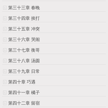
第三十三章 春晚
第三十四章 挨打
第三十五章 冲突
第三十六章 哭闹
第三十七章 衡哥
第三十八章 汤圆
第三十九章 日常
第四十章 巧遇
第四十一章 橘子
第四十二章 留宿