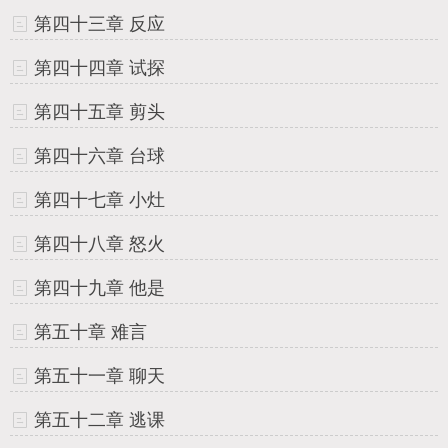
第四十三章 反应
第四十四章 试探
第四十五章 剪头
第四十六章 台球
第四十七章 小灶
第四十八章 怒火
第四十九章 他是
第五十章 难言
第五十一章 聊天
第五十二章 逃课