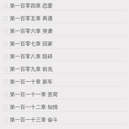
第一百零四章 恋爱
第一百零五章 再遇
第一百零六章 突袭
第一百零七章 回家
第一百零八章 阻碍
第一百零九章 前兆
第一百一十章 新车
第一百一十一章 赏荷
第一百一十二章 知情
第一百一十三章 奋斗