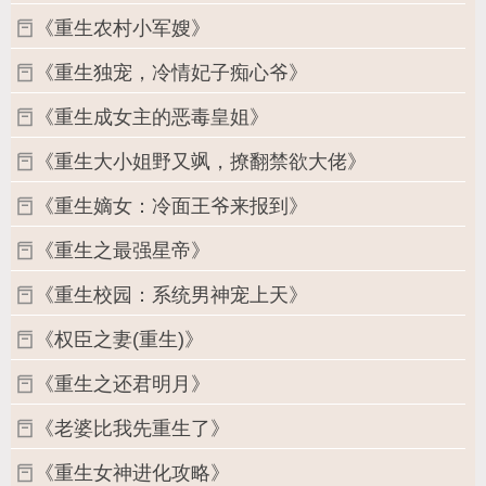
《重生农村小军嫂》
《重生独宠，冷情妃子痴心爷》
《重生成女主的恶毒皇姐》
《重生大小姐野又飒，撩翻禁欲大佬》
《重生嫡女：冷面王爷来报到》
《重生之最强星帝》
《重生校园：系统男神宠上天》
《权臣之妻(重生)》
《重生之还君明月》
《老婆比我先重生了》
《重生女神进化攻略》