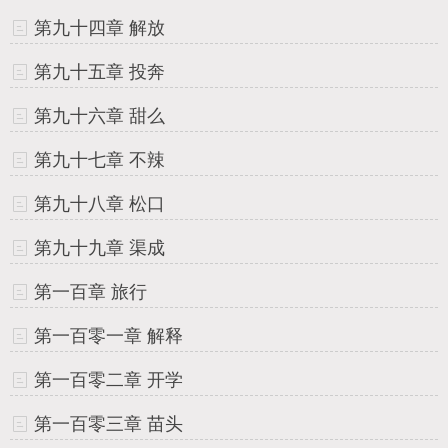
第九十四章 解放
第九十五章 投奔
第九十六章 甜么
第九十七章 不辣
第九十八章 松口
第九十九章 渠成
第一百章 旅行
第一百零一章 解释
第一百零二章 开学
第一百零三章 苗头