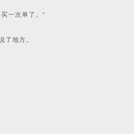
买一次单了。”
说了地方。