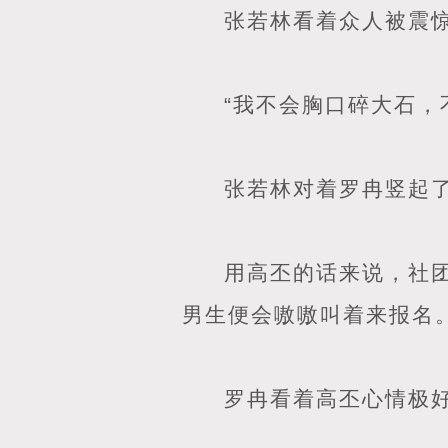
张若林看着众人被震
“我不会胸口碎大石，
张若林对着罗冉竖起
用高丕的话来说，社
男生便会嗷嗷叫着来报名
罗冉看着高丕心情极