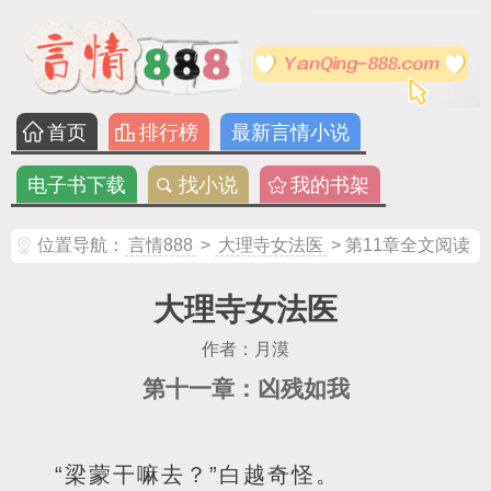
首页
排行榜
最新言情小说
电子书下载
找小说
我的书架
位置导航：
言情888
>
大理寺女法医
> 第11章全文阅读
大理寺女法医
作者：月漠
第十一章：凶残如我
“梁蒙干嘛去？”白越奇怪。