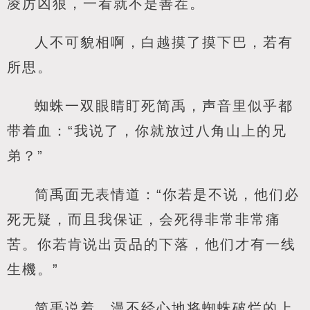
凌厉凶狠，一看就不是善茬。
人不可貌相啊，白越摸了摸下巴，若有
所思。
蜘蛛一双眼睛盯死简禹，声音里似乎都
带着血：“我说了，你就放过八角山上的兄
弟？”
简禹面无表情道：“你若是不说，他们必
死无疑，而且我保证，会死得非常非常痛
苦。你若肯说出贡品的下落，他们才有一线
生機。”
简禹说着，漫不经心地将蜘蛛破烂的上