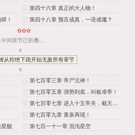
第四十六章 真正的大人物！
地狱！
第四十八章 预言成真，一语成谶？
✿✿✿
…中间章节已折叠…
∨
婿从拒绝下跪开始无敌所有章节
∨
第七百零三章 帝尸元神！
第七百零五章 强势到底，叫板准帝！
！
第七百零七章 进入十五帝关，截天神教！
第七百零九章 黄泉再现！
族星舰
第七百一十一章 混沌星空