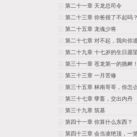
第二十一章 天龙总司令
第二十三章 你爸很了不起吗
第二十五章 龙魂少将
第二十七章 对不起，我向你
第二十九章 十七岁的生日愿
第三十一章 苍龙第一的挑衅
第三十三章 一月苦修
第三十七章 孽畜，交出内丹
第三十九章 筑基
第四十一章 你算什么东西？