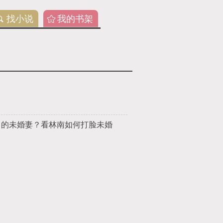
找小说
我的书架
己的未婚妻？看林南如何打脸未婚