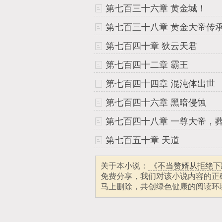
第七百三十六章 黄金城！
第七百三十八章 黄金大帝传
第七百四十章 狄云天君
第七百四十二章 霸王
第七百四十四章 混沌体出世
第七百四十六章 黑暗侵蚀
第七百五十章 天道
关于本小说：
《不当赘婿从拒绝下
免费分享，我们对该小说内容的正
马上删除，共创绿色健康的阅读环