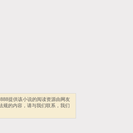
888提供该小说的阅读资源由网友
法规的内容，请与我们联系，我们