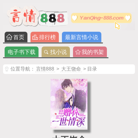
首页
排行榜
最新言情小说
电子书下载
找小说
我的书架
位置导航：
言情888
>
大王饶命
> 目录