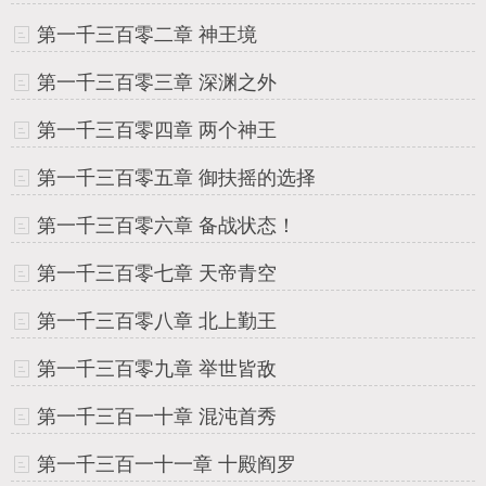
第一千三百零二章 神王境
第一千三百零三章 深渊之外
第一千三百零四章 两个神王
第一千三百零五章 御扶摇的选择
第一千三百零六章 备战状态！
第一千三百零七章 天帝青空
第一千三百零八章 北上勤王
第一千三百零九章 举世皆敌
第一千三百一十章 混沌首秀
第一千三百一十一章 十殿阎罗