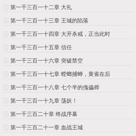
第一千三百一十二章 大礼
第一千三百一十三章 王城的陷落
第一千三百一十四章 大开杀戒，正当此时
第一千三百一十五章 信任
第一千三百一十六章 突破禁空
第一千三百一十七章 螳螂捕蝉，黄雀在后
第一千三百一十八章 七个半的傀儡师
第一千三百一十九章 荡妖！
第一千三百二十章 终战序幕
第一千三百二十一章 血战王城