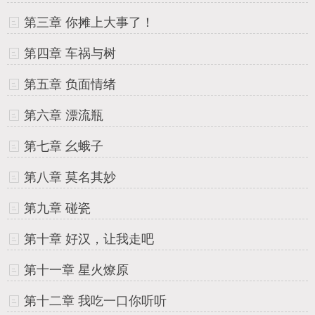
第三章 你摊上大事了！
第四章 车祸与树
第五章 负面情绪
第六章 漂流瓶
第七章 幺蛾子
第八章 莫名其妙
第九章 碰瓷
第十章 好汉，让我走吧
第十一章 星火燎原
第十二章 我吃一口你听听