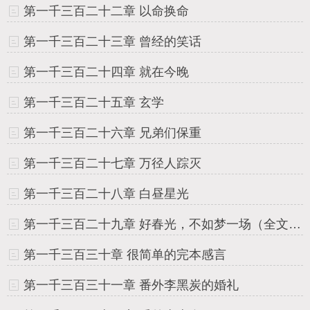
第一千三百二十二章 以命换命
第一千三百二十三章 曾经的笑话
第一千三百二十四章 就在今晚
第一千三百二十五章 玄学
第一千三百二十六章 兄弟们保重
第一千三百二十七章 万径人踪灭
第一千三百二十八章 白昼星光
第一千三百二十九章 好春光，不如梦一场（全文完）
第一千三百三十章 很简单的完本感言
第一千三百三十一章 番外李黑炭的婚礼