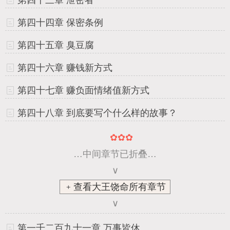
第四十四章 保密条例
第四十五章 臭豆腐
第四十六章 赚钱新方式
第四十七章 赚负面情绪值新方式
第四十八章 到底要写个什么样的故事？
✿✿✿
…中间章节已折叠…
∨
﹢查看大王饶命所有章节
∨
第一千二百九十一章 万事皆休