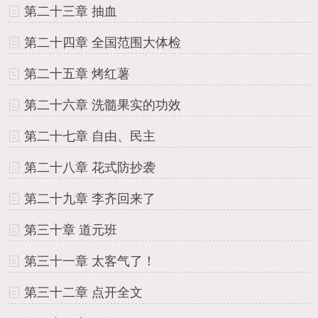
第二十三章 抽血
第二十四章 全国范围大体检
第二十五章 烤红薯
第二十六章 洗髓果实的功效
第二十七章 自由、民主
第二十八章 花式防抄袭
第二十九章 李齐回来了
第三十章 道元班
第三十一章 太客气了！
第三十二章 点开全文