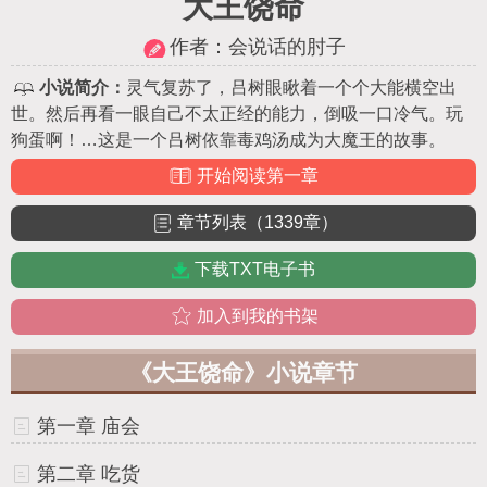
大王饶命
作者：
会说话的肘子
小说简介：
灵气复苏了，吕树眼瞅着一个个大能横空出
世。然后再看一眼自己不太正经的能力，倒吸一口冷气。玩
狗蛋啊！…这是一个吕树依靠毒鸡汤成为大魔王的故事。
开始阅读第一章
章节列表（1339章）
下载TXT电子书
加入到我的书架
《大王饶命》小说章节
第一章 庙会
第二章 吃货