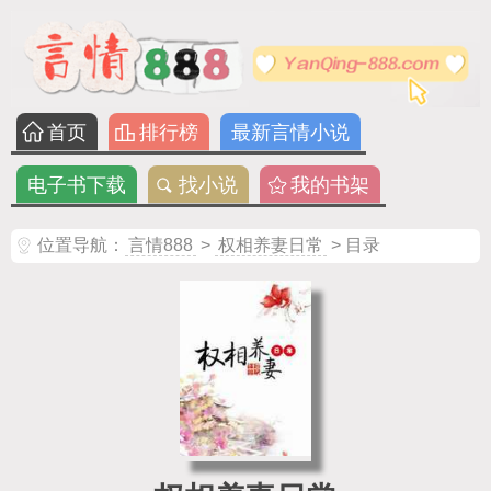
首页
排行榜
最新言情小说
电子书下载
找小说
我的书架
位置导航：
言情888
>
权相养妻日常
> 目录