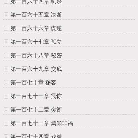
第一百六十四章 刺杀
第一百六十五章 决断
第一百六十六章 谋逆
第一百六十七章 孤立
第一百六十八章 秘密
第一百六十九章 交底
第一百七十章 秘客
第一百七十一章 震惊
第一百七十二章 樊衡
第一百七十三章 焉知非福
第一百七十四章 戏精