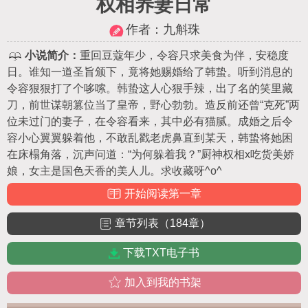
权相养妻日常
作者：
九斛珠
小说简介：
重回豆蔻年少，令容只求美食为伴，安稳度
日。谁知一道圣旨颁下，竟将她赐婚给了韩蛰。听到消息的
令容狠狠打了个哆嗦。韩蛰这人心狠手辣，出了名的笑里藏
刀，前世谋朝篡位当了皇帝，野心勃勃。造反前还曾“克死”两
位未过门的妻子，在令容看来，其中必有猫腻。成婚之后令
容小心翼翼躲着他，不敢乱戳老虎鼻直到某天，韩蛰将她困
在床榻角落，沉声问道：“为何躲着我？”厨神权相x吃货美娇
娘，女主是国色天香的美人儿。求收藏呀^o^
开始阅读第一章
章节列表（184章）
下载TXT电子书
加入到我的书架