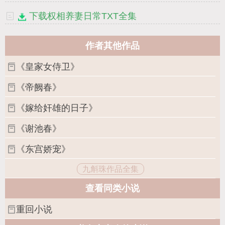
下载权相养妻日常TXT全集
作者其他作品
《皇家女侍卫》
《帝阙春》
《嫁给奸雄的日子》
《谢池春》
《东宫娇宠》
九斛珠作品全集
查看同类小说
重回小说