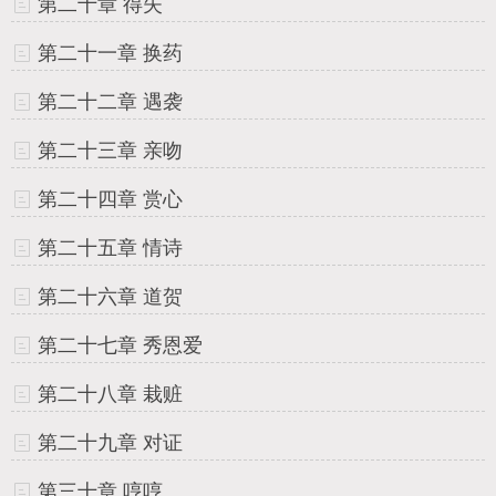
第二十章 得失
第二十一章 换药
第二十二章 遇袭
第二十三章 亲吻
第二十四章 赏心
第二十五章 情诗
第二十六章 道贺
第二十七章 秀恩爱
第二十八章 栽赃
第二十九章 对证
第三十章 哼哼