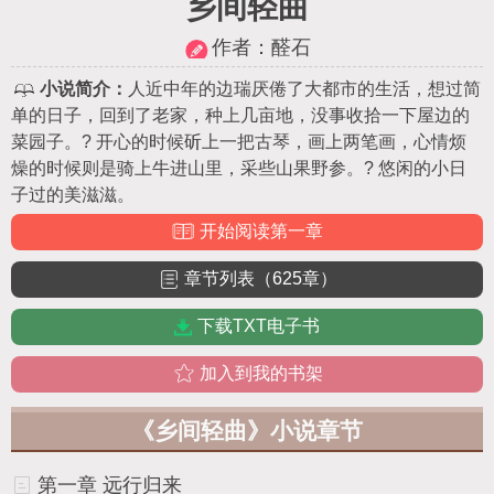
乡间轻曲
作者：
醛石
小说简介：
人近中年的边瑞厌倦了大都市的生活，想过简
单的日子，回到了老家，种上几亩地，没事收拾一下屋边的
菜园子。? 开心的时候斫上一把古琴，画上两笔画，心情烦
燥的时候则是骑上牛进山里，采些山果野参。? 悠闲的小日
子过的美滋滋。
开始阅读第一章
章节列表（625章）
下载TXT电子书
加入到我的书架
《乡间轻曲》小说章节
第一章 远行归来