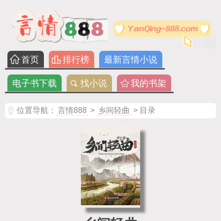
首页
排行榜
最新言情小说
电子书下载
找小说
我的书架
位置导航：
言情888
>
乡间轻曲
> 目录