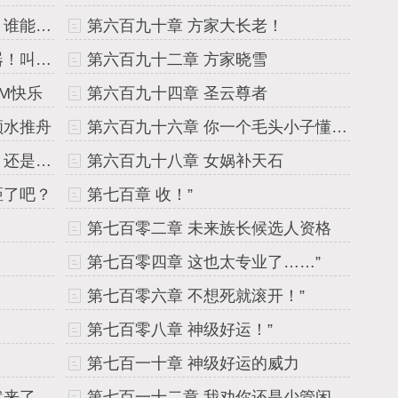
第六百八十九章 该怎么选啊？谁能告诉咱？在线等，急！
第六百九十章 方家大长老！
第六百九十一章 方太那是电器！叫我太爷爷就得了！
第六百九十二章 方家晓雪
M快乐
第六百九十四章 圣云尊者
顺水推舟
第六百九十六章 你一个毛头小子懂什么叫法器吗？
第六百九十七章 到底是真的，还是假的？！
第六百九十八章 女娲补天石
距了吧？
第七百章 收！”
第七百零二章 未来族长候选人资格
第七百零四章 这也太专业了……”
第七百零六章 不想死就滚开！”
第七百零八章 神级好运！”
第七百一十章 神级好运的威力
第七百一十一章 天那偶像居然来了，我是眼花了吗？！”
第七百一十二章 我劝你还是少管闲事的好！”