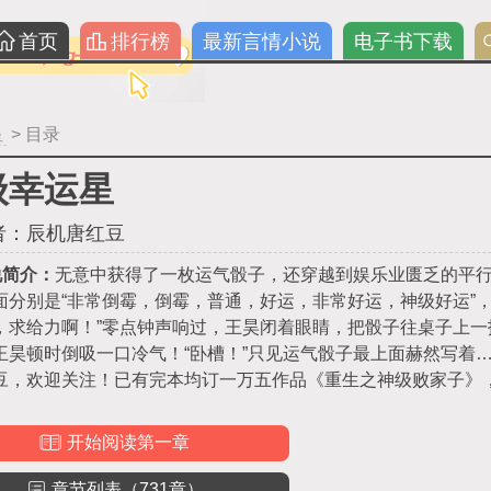
首页
排行榜
最新言情小说
电子书下载
星
> 目录
级幸运星
者：
辰机唐红豆
说简介：
无意中获得了一枚运气骰子，还穿越到娱乐业匮乏的平
面分别是“非常倒霉，倒霉，普通，好运，非常好运，神级好运”
，求给力啊！”零点钟声响过，王昊闭着眼睛，把骰子往桌子上一
王昊顿时倒吸一口冷气！“卧槽！”只见运气骰子最上面赫然写着
豆，欢迎关注！已有完本均订一万五作品《重生之神级败家子》
开始阅读第一章
章节列表（731章）