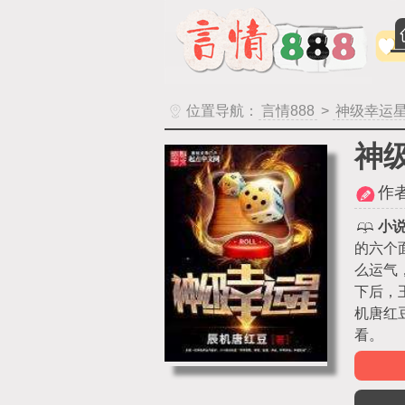
位置导航：
言情888
>
神级幸运
神
作
小
的六个
么运气
下后，
机唐红
看。