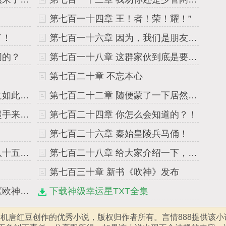
第七百一十四章 王！者！荣！耀！”
了！
第七百一十六章 因为，我们是朋友啊！”
叨的？
第七百一十八章 这群家伙到底是要干什么啊？！
第七百二十章 不忘本心
第七百二十一章 看来也就不过如此么……”
第七百二十二章 随便蒙了一下居然蒙对了！
第七百二十三章 不许动！举起手来！”
第七百二十四章 你怎么会知道的？！
第七百二十六章 秦始皇陵兵马俑！
第七百二十七章 你就是那位八十五亿的大导演？！
第七百二十八章 给大家介绍一下，这是我男朋友
第七百三十章 新书《吹神》发布
第七百三十一章 发新书啦，《欧神》已上架！
下载神级幸运星TXT全集
辰机唐红豆创作的优秀小说，版权归作者所有。言情888提供该