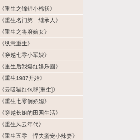
《重生之锦鲤小棉袄》
《重生名门第一继承人》
《重生之将府嫡女》
《纵意重生》
《穿越七零小军嫂》
《重生后我爆红娱乐圈》
《重生1987开始》
《云吸猫红包群[重生]》
《重生七零俏娇媳》
《穿越长姐的田园生活》
《重生风云年代》
《重生五零：悍夫蜜宠小辣妻》