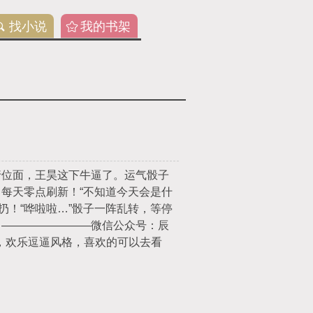
找小说
我的书架
行位面，王昊这下牛逼了。运气骰子
，每天零点刷新！“不知道今天会是什
扔！“哗啦啦…”骰子一阵乱转，等停
…————————微信公众号：辰
，欢乐逗逼风格，喜欢的可以去看