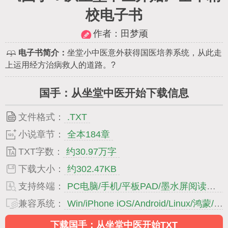
校电子书
作者：
田梦顽
电子书简介：
坐堂小中医意外获得国医培养系统，从此走
上运用经方治病救人的道路。?
国手：从坐堂中医开始下载信息
文件格式：
.TXT
小说章节：
全本184章
TXT字数：
约30.97万字
下载大小：
约302.47KB
支持终端：
PC电脑/手机/平板PAD/墨水屏阅读器..
兼容系统：
Win/iPhone iOS/Android/Linux/鸿蒙/MIUI..
下载国手：从坐堂中医开始TXT