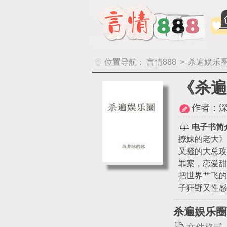
位置导航：
言情888
>
杀遍娱乐
《杀遍
作者：
电子书简
撩妹的老大
又骚的大总攻
罪案，恋爱
把世界艹飞
子狂野又性感
杀遍娱乐圈