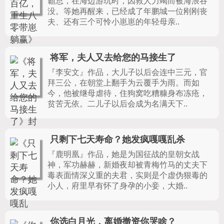
霸总，在海边游玩时，因救人力竭而被海浪吞
没。等她再醒来，已经成了年鹏城一位刚刚丧
夫、还有三个可怜小崽崽的年轻母亲..
将军，夫人又去给您的马接生了
『李安文』作品，
大儿子以后会连中三元，官
拜三公，在朝堂上翻手为云覆手为雨。而如
今，他被继母虐待，住狗窝吃糟糠身布冻疮，
贫苦无依。二儿子以后会成为名满天下..
只剩下七天寿命？她发疯嘎嘎乱杀
『鹿明凰』作品，
她是为国征战的皇朝女战
神，军功赫赫，新婚夜却被青梅竹马的丈夫下
毒表面情深义重的夫君，实则是个虚伪狠毒的
小人，府里早有怀了身孕的小妾，大婚..
你选白月光，离婚撤资你哭啥？