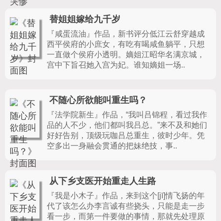
替姐姐嫁给九千岁
『咸蛋流油』作品，
新书评分低江云舒穿越成
西平侯府的小庶女，有吃有喝咸鱼躺平，只想
一直做个侯府小透明。嫡姐江昭华名满京城，
宫中下旨召她入宫为妃。谁知嫡姐一场..
不随心所欲能叫重生吗？
『法学院新生』作品，
“我叫吕锦程，看过我作
品的人不少，他们都叫我吕总。”来不及和她们
好好告别，顶级玩咖吕总重生，彼时少年。凭
空多出一身融会贯通的把妹绝技，事..
从下乡支医开始重走人生路
『我是小木子』作品，
来到这个[jī]情飞扬的年
代了该怎么办李言诚有些挠头，只能是走一步
看一步，而第一件要做的事情，那就先处理原