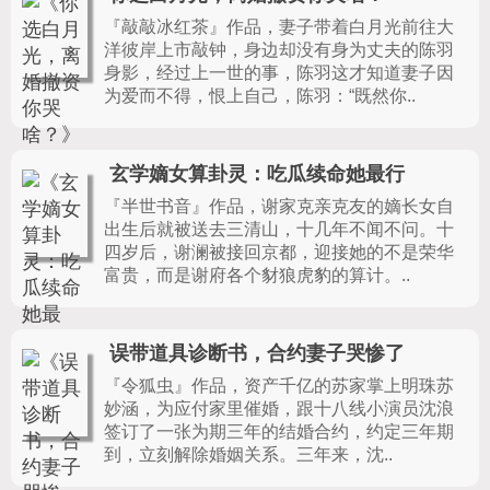
『敲敲冰红茶』作品，
妻子带着白月光前往大
洋彼岸上市敲钟，身边却没有身为丈夫的陈羽
身影，经过上一世的事，陈羽这才知道妻子因
为爱而不得，恨上自己，陈羽：“既然你..
玄学嫡女算卦灵：吃瓜续命她最行
『半世书音』作品，
谢家克亲克友的嫡长女自
出生后就被送去三清山，十几年不闻不问。十
四岁后，谢澜被接回京都，迎接她的不是荣华
富贵，而是谢府各个豺狼虎豹的算计。..
误带道具诊断书，合约妻子哭惨了
『令狐虫』作品，
资产千亿的苏家掌上明珠苏
妙涵，为应付家里催婚，跟十八线小演员沈浪
签订了一张为期三年的结婚合约，约定三年期
到，立刻解除婚姻关系。三年来，沈..