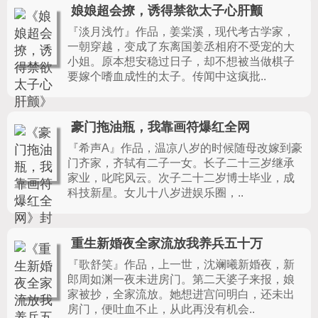
娘娘超会撩，诱得禁欲太子心肝颤
『淡月浅竹』作品，
姜棠溪，现代考古学家，
一朝穿越，变成了东离国姜丞相府不受宠的大
小姐。原本想安稳过日子，却不想被当做棋子
要嫁个嗜血成性的太子。传闻中这疯批..
豪门拖油瓶，我靠画符爆红全网
『希声A』作品，
温凉八岁的时候随母改嫁到豪
门齐家，齐轼有二子一女。长子二十三岁继承
家业，叱咤风云。次子二十二岁博士毕业，成
科技新星。女儿十八岁进娱乐圈，..
重生新婚夜全家流放我养兵五十万
『歌舒笑』作品，
上一世，沈斓曦新婚夜，新
郎周如渊一夜未进房门。第二天婆子来报，娘
家被抄，全家流放。她想进宫问明白，还未出
房门，便吐血不止，从此再没有机会..