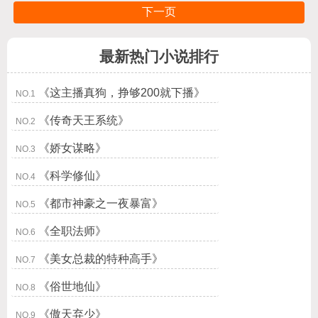
下一页
最新热门小说排行
《这主播真狗，挣够200就下播》
NO.1
《传奇天王系统》
NO.2
《娇女谋略》
NO.3
《科学修仙》
NO.4
《都市神豪之一夜暴富》
NO.5
《全职法师》
NO.6
《美女总裁的特种高手》
NO.7
《俗世地仙》
NO.8
《傲天弃少》
NO.9