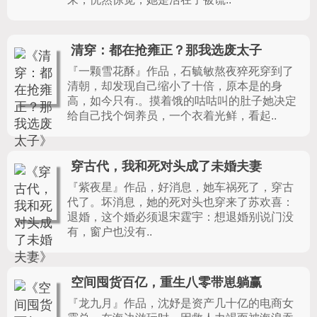
清穿：都在抢雍正？那我选废太子
『一颗雪花酥』作品，
石毓敏熬夜猝死穿到了
清朝，却发现自己缩小了十倍，原本是的身
高，如今只有.。摸着饿的咕咕叫的肚子她决定
给自己找个饲养员，一个衣着光鲜，看起..
穿古代，我和死对头成了未婚夫妻
『紫夜星』作品，
好消息，她车祸死了，穿古
代了。坏消息，她的死对头也穿来了苏欢喜：
退婚，这个婚必须退宋霆宇：想退婚别说门没
有，窗户也没有..
空间囤货百亿，重生八零带崽躺赢
『龙九月』作品，
沈妤是资产几十亿的电商女