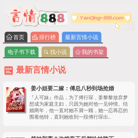
首页
排行榜
最新言情小说
电子书下载
找小说
我的书架
最新言情小说
姜小姐要二嫁：傅总八秒到场抢婚
『人可妹』作品，
为了傅行琛，姜黎黎放弃梦
想成为家庭主妇，只因为她对他一见钟情。结
婚两年，他一直对她不屑一顾，她一忍再忍的
围着他转，直到她收到一段傅行琛出..