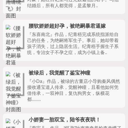
结婚后，所有人都觉得，是孟黎月..
腰软娇娇超好孕，被绝嗣暴君逼嫁
『东喜南北』作品，
纪青梧完成系统指派给自
己的任务，为绝嗣将军生子。事后，她却带着
孩子消失，过上隐居生活。纪青梧手握生子系
统，专治女子不孕之症，成为小镇上备..
被绿后，我觉醒了鉴宝神瞳
『小Da』作品，
被绿的古董店小导购秦风偶然
接收通宝道人传承，觉醒神瞳，且看他如何凭
借传承，一双神目，复仇狗男女，纵横花
都........
小娇妻一胎双宝，陆爷夜夜哄！