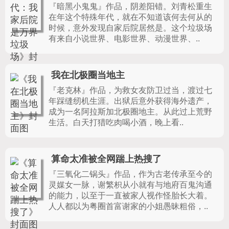
『暗黑小鬼鬼』作品，
阴差阳错。刘青松重生
在年这个特殊年代，就在不知道该何去何从的
时候，意外发现自家后院居然是。这个垃圾场
有来自小说世界、电影世界、动漫世界、..
我在北极圈当地主
『老克林』作品，
为救女友防卫过当，渡过七
年踩缝纫机生涯。出狱后意外获得海外遗产，
成为一名阿拉斯加北极圈地主。从此过上荒野
生活。白天打猎吃肉喝小酒，晚上看..
算命太准被全网踹上热搜了
『三氧化二锅头』作品，
作为古老传承至今的
灵媒女一脉，谢繁枳从小就有与地府百鬼沟通
的能力，以至于一直被家人视作怪胎长大着。
人人都以为粤圈首富谢家的小姐愚昧粗俗，..