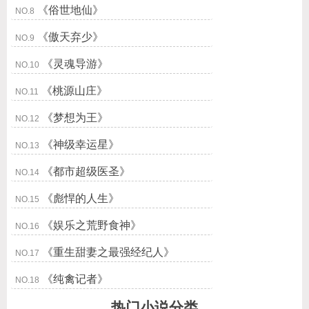
《俗世地仙》
NO.8
《傲天弃少》
NO.9
《灵魂导游》
NO.10
《桃源山庄》
NO.11
《梦想为王》
NO.12
《神级幸运星》
NO.13
《都市超级医圣》
NO.14
《彪悍的人生》
NO.15
《娱乐之荒野食神》
NO.16
《重生甜妻之最强经纪人》
NO.17
《纯禽记者》
NO.18
热门小说分类