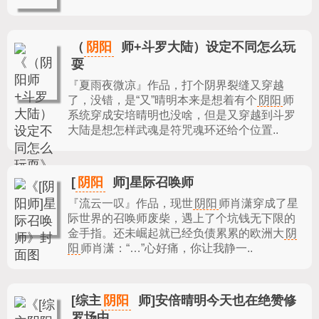
阴阳
（
师+斗罗大陆）设定不同怎么玩
耍
『夏雨夜微凉』作品，
打个阴界裂缝又穿越
了，没错，是“又”晴明本来是想着有个
阴阳
师
系统穿成安培晴明也没啥，但是又穿越到斗罗
大陆是想怎样武魂是符咒魂环还给个位置..
阴阳
[
师]星际召唤师
『流云一叹』作品，
现世
阴阳
师肖潇穿成了星
际世界的召唤师废柴，遇上了个坑钱无下限的
金手指。还未崛起就已经负债累累的欧洲大
阴
阳
师肖潇：“…”心好痛，你让我静一..
阴阳
[综主
师]安倍晴明今天也在绝赞修
罗场中