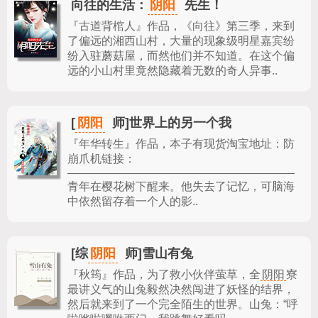
阴阳
向往的生活：
先生！
『古道背棺人』作品，
《向往》第三季，来到
了偏远的湘西山村，大量的现象级明星嘉宾纷
纷入驻蘑菇屋，而然他们并不知道。在这个偏
远的小山村里竟然隐藏着无数的奇人异事..
阴阳
[
师]世界上的另一个我
『年华转生』作品，
本子有现货淘宝地址：防
崩爪机链接：
————————————————————
青年在樱花树下醒来。他失去了记忆，可脑海
中依然留存着一个人的影..
阴阳
[综
师]雪山有兔
『秋筠』作品，
为了救小伙伴萤草，全
阴阳
寮
最讲义气的山兔毅然决然闯进了妖怪的结界，
然后就来到了一个完全陌生的世界。山兔：“呼