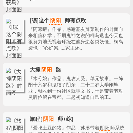
阴阳
[综]这个
师有点欧
『阿曦曦』作品，
感谢基友辣菜制作的封面向
来相信科学，不屑鬼神之说的桐岛透也今天也
很努力地无视着环绕在他身边各类妖怪。桐岛
透也：“心好累......家里还..
阴阳
大撞
路
『木兮娘』作品，
鬼攻人受。单元故事。一陈
阳十六岁和鬼结了阴亲，二十二岁大学刚毕
业，就收到一份社区就职文书，于是带着老攻
灵牌位留在帝都。二起初知道自己的工..
阴阳
旅程[
师+综]
『爱吃土豆的猪』作品，
苏溪带着
阴阳
师系统