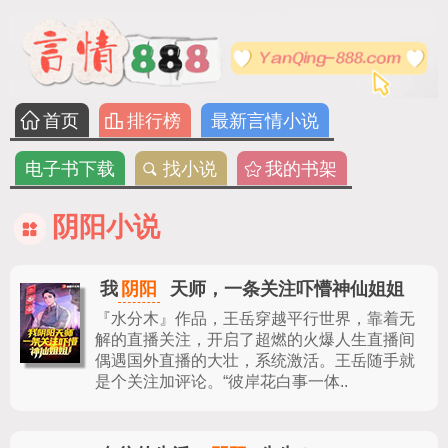
首页
排行榜
最新言情小说
电子书下载
找小说
我的书架
阴阳小说
阴阳
我
天师，一条关注吓懵神仙姐姐
『水分木』作品，
王岳穿越平行世界，靠着无
解的直播关注，开启了超燃的火爆人生直播间
偶遇国外直播的大壮，系统激活。王岳随手就
是个关注加评论。“彼岸花白事一体..