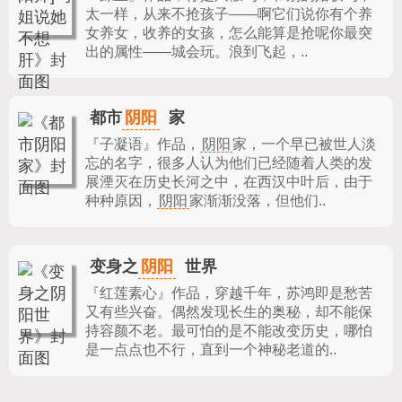
太一样，从来不抢孩子——啊它们说你有个养
女养女，收养的女孩，怎么能算是抢呢你最突
出的属性——城会玩。浪到飞起，..
阴阳
都市
家
『子凝语』作品，
阴阳
家，一个早已被世人淡
忘的名字，很多人认为他们已经随着人类的发
展湮灭在历史长河之中，在西汉中叶后，由于
种种原因，
阴阳
家渐渐没落，但他们..
阴阳
变身之
世界
『红莲素心』作品，
穿越千年，苏鸿即是愁苦
又有些兴奋。偶然发现长生的奥秘，却不能保
持容颜不老。最可怕的是不能改变历史，哪怕
是一点点也不行，直到一个神秘老道的..