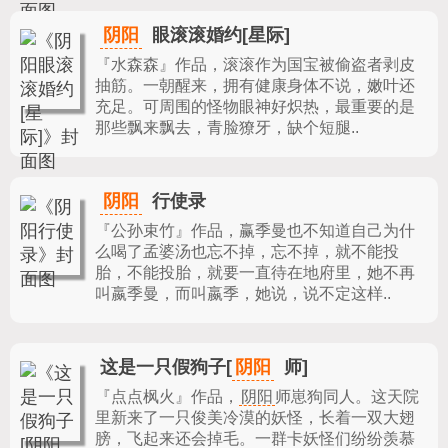
阴阳
眼滚滚婚约[星际]
『水森森』作品，
滚滚作为国宝被偷盗者剥皮
抽筋。一朝醒来，拥有健康身体不说，嫩叶还
充足。可周围的怪物眼神好炽热，最重要的是
那些飘来飘去，青脸獠牙，缺个短腿..
阴阳
行使录
『公孙束竹』作品，
赢季曼也不知道自己为什
么喝了孟婆汤也忘不掉，忘不掉，就不能投
胎，不能投胎，就要一直待在地府里，她不再
叫嬴季曼，而叫嬴季，她说，说不定这样..
阴阳
这是一只假狗子[
师]
『点点枫火』作品，
阴阳
师崽狗同人。这天院
里新来了一只俊美冷漠的妖怪，长着一双大翅
膀，飞起来还会掉毛。一群卡妖怪们纷纷羡慕