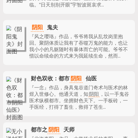
临。“日天别别开眼”宇智波斑哀求..
阴阳
鬼夫
『风之璎珞』作品，
爷爷将我从乱坟岗里抱
回。聚阴体质让我有了吞噬万鬼的能力，也让
我小小的凡躯随时有暴体而亡的可能。爷爷不
惜以命续命的方式来为我延续生命，然而..
阴阳
财色双收：都市
仙医
『一念』作品，
身具鬼谷道门奇术与医术的林
煜入世修心。他通天道，知
阴阳
，以一手鬼谷
医术纵横都市。坐拥财色天下。一手板砖，一
手医经，打得了畜生，救得了苍生..
阴阳
都市之
天师