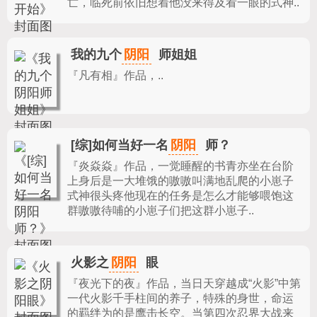
亡，临死前依旧想着他没来得及看一眼的式神..
阴阳
我的九个
师姐姐
『凡有相』作品，
..
阴阳
[综]如何当好一名
师？
『炎焱焱』作品，
一觉睡醒的书青亦坐在台阶
上身后是一大堆饿的嗷嗷叫满地乱爬的小崽子
式神很头疼他现在的任务是怎么才能够喂饱这
群嗷嗷待哺的小崽子们把这群小崽子..
阴阳
火影之
眼
『夜光下的夜』作品，
当日天穿越成“火影”中第
一代火影千手柱间的养子，特殊的身世，命运
的羁绊为的是鹰击长空。当第四次忍界大战来