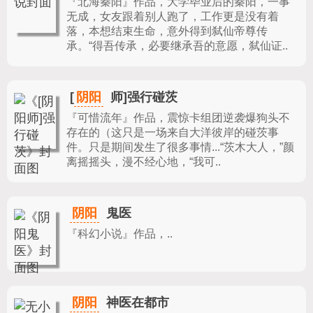
『北海秦阳』作品，
大学毕业后的秦阳，一事
无成，女友跟着别人跑了，工作更是没有着
落，本想结束生命，意外得到弑仙帝尊传
承。“得吾传承，必要继承吾的意愿，弑仙证..
阴阳
[
师]强行碰茨
『可惜流年』作品，
震惊卡组团逆袭爆狗头不
存在的（这只是一场来自大洋彼岸的碰茨事
件。只是期间发生了很多事情...“茨木大人，”颜
离摇摇头，漫不经心地，“我可..
阴阳
鬼医
『科幻小说』作品，
..
阴阳
神医在都市