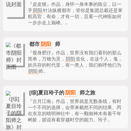
『皮皮猪』作品，
身怀一身本事的陈尘，以一
手
阴阳
针法纵横都市，管你是集团总裁还是掌
权高官，有命，才有一切，且看一代神医如何
一步步走上巅峰。..
阴阳
都市
师
『瘦身肥仔』作品，
世界没有我们看到的那么
简单，万物为灵，
阴阳
造化，在这个人，鬼，
妖共存的时代里，有一类人，我们称呼他们为
阴阳
师..
阴阳
[综]夏目玲子的
师之旅
『古月江南』作品，
世界就是无数条线，有时
一个不同的选择，会带来截然不同的结果。丙
在东京的晴明神社中，有一颗御神木有着千年
树龄，据说有着穿越时空的能力。玲子..