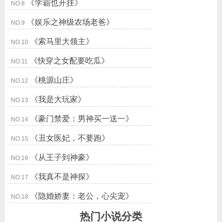
《学霸也开挂》
NO.8
《娱乐之神级农场老爸》
NO.9
《索马里大领主》
NO.10
《快穿之女配要吃瓜》
NO.11
《桃源山庄》
NO.12
《我是大玩家》
NO.13
《豪门禁爱：男神买一送一》
NO.14
《丑女医妃，不要跑》
NO.15
《从王子到神豪》
NO.16
《我真不是神探》
NO.17
《隐婚娇妻：老公，心尖宠》
NO.18
热门小说分类