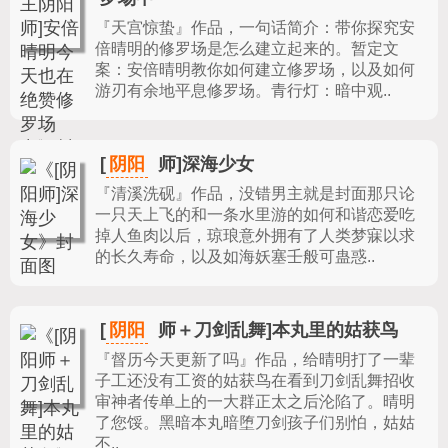
『天宫惊蛰』作品，
一句话简介：带你探究安
倍晴明的修罗场是怎么建立起来的。暂定文
案：安倍晴明教你如何建立修罗场，以及如何
游刃有余地平息修罗场。青行灯：暗中观..
阴阳
[
师]深海少女
『清溪洗砚』作品，
没错男主就是封面那只论
一只天上飞的和一条水里游的如何和谐恋爱吃
掉人鱼肉以后，琼琅意外拥有了人类梦寐以求
的长久寿命，以及如海妖塞壬般可蛊惑..
阴阳
[
师＋刀剑乱舞]本丸里的姑获鸟
『督历今天更新了吗』作品，
给晴明打了一辈
子工还没有工资的姑获鸟在看到刀剑乱舞招收
审神者传单上的一大群正太之后沦陷了。晴明
了您馁。黑暗本丸暗堕刀剑孩子们别怕，姑姑
不..