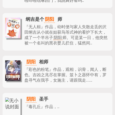
啦哗啦嘿咻西门，我跳舞好看吗..
阴阳
纲吉是个
师
『无人桓』作品，
幼时便与家人失散走丢的沢
田纲吉从小就在姑获鸟等式神的看护下长大，
成了一个半吊子
阴阳
师。可是某一日，他突然
被一个名叫的黑衣婴儿拦住，猛然间..
阴阳
相师
『彩色的粉笔』作品，
观相，识骨，闻人，断
色。吉凶之兆尽在掌握。筮卜之器怀中有，罗
盘寻气在我手，女施主，请跟我走…..
阴阳
圣手
『毒孔丘』作品，
..