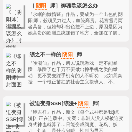
阴阳
［
师］御魂欧该怎么办
『永眠的懒惰酱』作品，
要成为一个出色的
阴
阳
师，必须灵力过人，血统高贵。花宫雪月两
者具备，但她却和出色挂不上边，原因是因为
她高贵的欧洲血统加错了地方，全加在了御..
阴阳
综之不一样的
师
『唤潮仙』作品，
所以说玩游戏一定不能暴
躁；暴躁了也千万不要做出摔手机之类的举
动，更不要去踩手机有的人不听劝，比如我秦
授，一个根正苗红的社会主义接班人。不..
阴阳
被迫变身SSR[综漫+
师]
『镜吉祥』作品，
新文《每个式神都是我[综
漫]》正在连载中。文案：非洲人没人权被迫变
身式神也就算了…只能变成阎魔、花鸟、妖
刀、灯姐…是什么鬼哦，性别为男不..