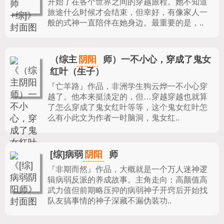
开始了在各个世界之间的穿越旅程。她不知道
旅途什么时候才会结束，但幸好，有像家人一
般的式神一直陪伴在她身边。最重要的是，..
阴阳
（综主
师）一不小心，穿成了鬼女
红叶（生子）
『亡羊路』作品，
非洲学生狗云烨一不小心穿
越了。他本来挺淡定的，但…穿越穿越也就算
了怎么穿成了鬼女红叶等等，这个鬼女红叶怎
么有小此文为作者一时脑洞，鬼女红..
阴阳
[综]病弱
师
『非期而然』作品，
大概就是一个万人迷神逻
辑病弱反派的养成故事。主角走向：高颜值高
武力值但前期略压抑的病弱神子开窍后开始找
队友搞事情的神子深藏不漏伪装功..