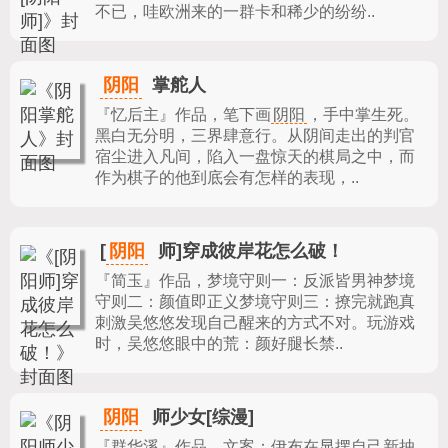
不已，哇欧洲来的一群卡和稀少的纷纷..
阴阳
掌舵人
『忆后主』作品，
笔下画
阴阳
，手中掌生死。
黑白无分明，三界肆意行。从阴间走出的判官
宿尘进入凡间，陷入一盘惊天的棋局之中，而
作为棋子的他到底会有怎样的表现，..
阴阳
[
师]穿成彼岸花怎么破！
『简玉』作品，
梦境守则一：反派皆男神梦境
守则二：颜值即正义梦境守则三：撩完就跑真
刺激吴悠悠发现自己醒来的方式不对。玩游戏
时，吴悠悠眼中的荒：颜好腿长禁..
阴阳
师少女[综漫]
『群华溪』作品，
文案：伊布在显摆自己新抽