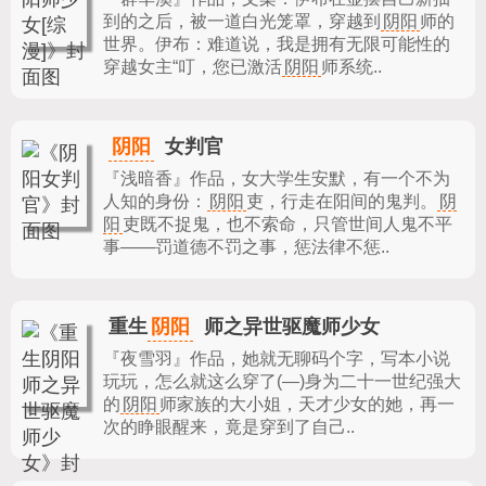
到的之后，被一道白光笼罩，穿越到
阴阳
师的
世界。伊布：难道说，我是拥有无限可能性的
穿越女主“叮，您已激活
阴阳
师系统..
阴阳
女判官
『浅暗香』作品，
女大学生安默，有一个不为
人知的身份：
阴阳
吏，行走在阳间的鬼判。
阴
阳
吏既不捉鬼，也不索命，只管世间人鬼不平
事——罚道德不罚之事，惩法律不惩..
阴阳
重生
师之异世驱魔师少女
『夜雪羽』作品，
她就无聊码个字，写本小说
玩玩，怎么就这么穿了(—)身为二十一世纪强大
的
阴阳
师家族的大小姐，天才少女的她，再一
次的睁眼醒来，竟是穿到了自己..