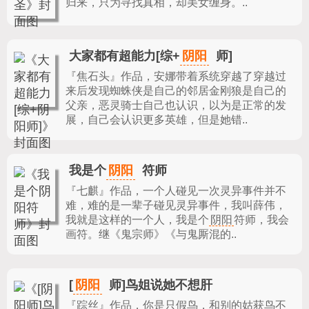
归来，只为寻找真相，却美女缠身。..
阴阳
大家都有超能力[综+
师]
『焦石头』作品，
安娜带着系统穿越了穿越过
来后发现蜘蛛侠是自己的邻居金刚狼是自己的
父亲，恶灵骑士自己也认识，以为是正常的发
展，自己会认识更多英雄，但是她错..
阴阳
我是个
符师
『七麒』作品，
一个人碰见一次灵异事件并不
难，难的是一辈子碰见灵异事件，我叫薛伟，
我就是这样的一个人，我是个
阴阳
符师，我会
画符。继《鬼宗师》《与鬼厮混的..
阴阳
[
师]鸟姐说她不想肝
『踪丝』作品，
你是只假鸟，和别的姑获鸟不