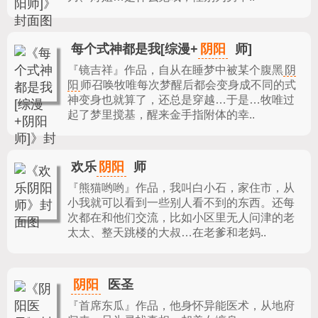
阴阳
每个式神都是我[综漫+
师]
『镜吉祥』作品，
自从在睡梦中被某个腹黑
阴
阳
师召唤牧唯每次梦醒后都会变身成不同的式
神变身也就算了，还总是穿越…于是…牧唯过
起了梦里搅基，醒来金手指附体的幸..
阴阳
欢乐
师
『熊猫哟哟』作品，
我叫白小石，家住市，从
小我就可以看到一些别人看不到的东西。还每
次都在和他们交流，比如小区里无人问津的老
太太、整天跳楼的大叔…在老爹和老妈..
阴阳
医圣
『首席东瓜』作品，
他身怀异能医术，从地府