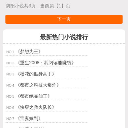
阴阳小说共3页，当前第【1】页
下一页
最新热门小说排行
《梦想为王》
NO.1
《重生2008：我阅读能赚钱》
NO.2
《校花的贴身高手》
NO.3
《都市之科技大爆炸》
NO.4
《都市绝品仙王》
NO.5
《快穿之救火队长》
NO.6
《宝妻嫁到》
NO.7