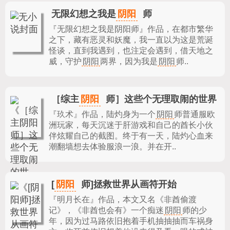
阴阳
无限幻想之我是
师
『无限幻想之我是阴阳师』作品，
在都市繁华
之下，藏有恶灵和妖魔，我一直以为这是荒诞
怪谈，直到我遇到，也注定会遇到，借天地之
威，守护
阴阳
两界，因为我是
阴阳
师..
阴阳
［综主
师］这些个无理取闹的世界
『玖术』作品，
陆灼身为一个
阴阳
师普通服欧
洲玩家，每天沉迷于肝游戏和自己的酋长小伙
伴炫耀自己的截图。终于有一天，陆灼心血来
潮翻墙想去体验服浪一浪。并在开..
阴阳
[
师]拯救世界从画符开始
『明月长在』作品，
本文又名《非酋偷渡
记》，《非酋也会有》一个痴迷
阴阳
师的少
年，因为过马路依旧抱着手机抽抽抽而车祸身